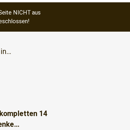
 Seite NICHT aus
geschlossen!
 in…
 kompletten 14
henke…