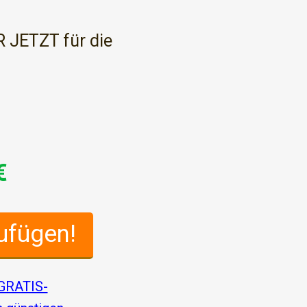
R JETZT für die
€
ufügen!
 GRATIS-