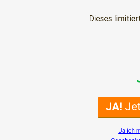
Dieses limitie
JA!
Je
Ja ich 