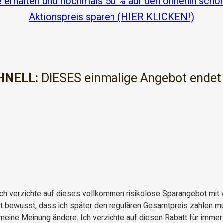
 erhalten und nochmals 50 % auf den ohnehin schon
Aktionspreis sparen (HIER KLICKEN!)
HNELL:
DIESES einmalige Angebot endet
0
0
0
0
0
9
5
9
Tage
Stunden
Minuten
Sekunden
Ich verzichte auf dieses vollkommen risikolose Sparangebot mit
ist bewusst, dass ich später den regulären Gesamtpreis zahlen m
meine Meinung ändere. Ich verzichte auf diesen Rabatt für immer