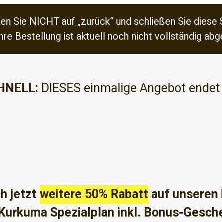
ken Sie NICHT auf „zurück“ und schließen Sie diese
hre Bestellung ist aktuell noch nicht vollständig ab
HNELL:
DIESES einmalige Angebot endet
0
0
0
0
0
9
5
9
Tage
Stunden
Minuten
Sekunden
ch jetzt
weitere 50% Rabatt
auf unseren
Kurkuma Spezialplan inkl. Bonus-Gesc