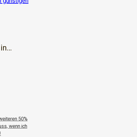
 günstigen
 in…
 weiteren 50%
uss, wenn ich
!